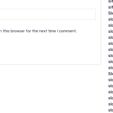
si
si
Sl
sl
sl
n this browser for the next time I comment.
sl
sl
sl
sl
sl
sl
sl
Sl
sl
sl
sl
sl
sl
sl