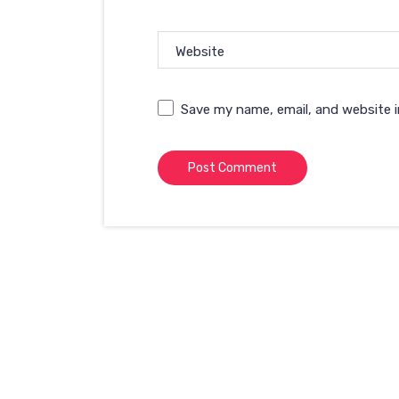
Website
Save my name, email, and website i