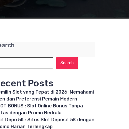
earch
Search
ecent Posts
milih Slot yang Tepat di 2026: Memahami
en dan Preferensi Pemain Modern
OT BONUS : Slot Online Bonus Tanpa
tas dengan Promo Berkala
ot Depo 5K : Situs Slot Deposit 5K dengan
omo Harian Terlengkap