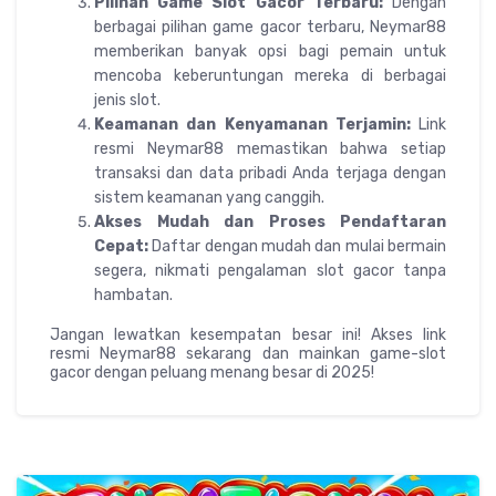
Pilihan Game Slot Gacor Terbaru:
Dengan
berbagai pilihan game gacor terbaru, Neymar88
memberikan banyak opsi bagi pemain untuk
mencoba keberuntungan mereka di berbagai
jenis slot.
Keamanan dan Kenyamanan Terjamin:
Link
resmi Neymar88 memastikan bahwa setiap
transaksi dan data pribadi Anda terjaga dengan
sistem keamanan yang canggih.
Akses Mudah dan Proses Pendaftaran
Cepat:
Daftar dengan mudah dan mulai bermain
segera, nikmati pengalaman slot gacor tanpa
hambatan.
Jangan lewatkan kesempatan besar ini! Akses link
resmi Neymar88 sekarang dan mainkan game-slot
gacor dengan peluang menang besar di 2025!