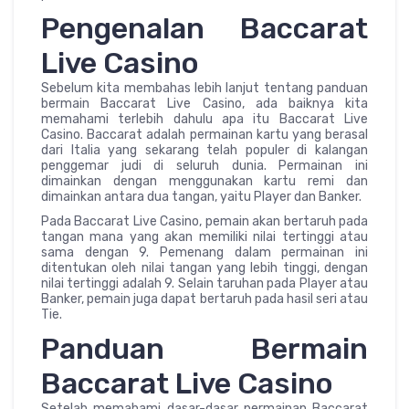
Pengenalan Baccarat
Live Casino
Sebelum kita membahas lebih lanjut tentang panduan
bermain Baccarat Live Casino, ada baiknya kita
memahami terlebih dahulu apa itu Baccarat Live
Casino. Baccarat adalah permainan kartu yang berasal
dari Italia yang sekarang telah populer di kalangan
penggemar judi di seluruh dunia. Permainan ini
dimainkan dengan menggunakan kartu remi dan
dimainkan antara dua tangan, yaitu Player dan Banker.
Pada Baccarat Live Casino, pemain akan bertaruh pada
tangan mana yang akan memiliki nilai tertinggi atau
sama dengan 9. Pemenang dalam permainan ini
ditentukan oleh nilai tangan yang lebih tinggi, dengan
nilai tertinggi adalah 9. Selain taruhan pada Player atau
Banker, pemain juga dapat bertaruh pada hasil seri atau
Tie.
Panduan Bermain
Baccarat Live Casino
Setelah memahami dasar-dasar permainan Baccarat