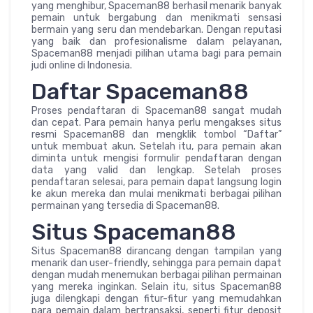
yang menghibur, Spaceman88 berhasil menarik banyak
pemain untuk bergabung dan menikmati sensasi
bermain yang seru dan mendebarkan. Dengan reputasi
yang baik dan profesionalisme dalam pelayanan,
Spaceman88 menjadi pilihan utama bagi para pemain
judi online di Indonesia.
Daftar Spaceman88
Proses pendaftaran di Spaceman88 sangat mudah
dan cepat. Para pemain hanya perlu mengakses situs
resmi Spaceman88 dan mengklik tombol “Daftar”
untuk membuat akun. Setelah itu, para pemain akan
diminta untuk mengisi formulir pendaftaran dengan
data yang valid dan lengkap. Setelah proses
pendaftaran selesai, para pemain dapat langsung login
ke akun mereka dan mulai menikmati berbagai pilihan
permainan yang tersedia di Spaceman88.
Situs Spaceman88
Situs Spaceman88 dirancang dengan tampilan yang
menarik dan user-friendly, sehingga para pemain dapat
dengan mudah menemukan berbagai pilihan permainan
yang mereka inginkan. Selain itu, situs Spaceman88
juga dilengkapi dengan fitur-fitur yang memudahkan
para pemain dalam bertransaksi, seperti fitur deposit