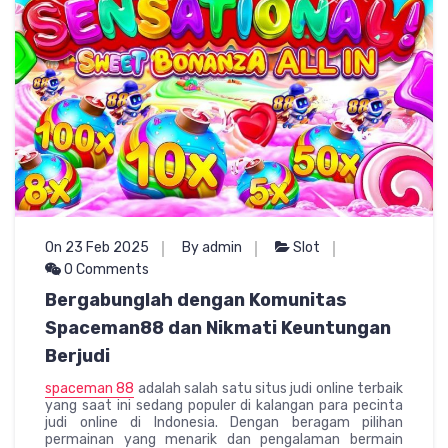
On 23 Feb 2025
By admin
Slot
0 Comments
Bergabunglah dengan Komunitas
Spaceman88 dan Nikmati Keuntungan
Berjudi
spaceman 88
adalah salah satu situs judi online terbaik
yang saat ini sedang populer di kalangan para pecinta
judi online di Indonesia. Dengan beragam pilihan
permainan yang menarik dan pengalaman bermain