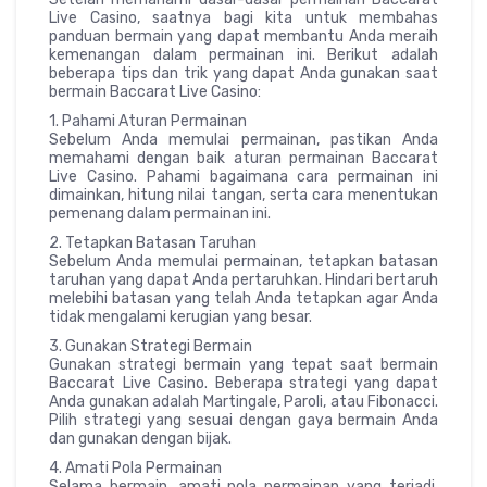
Live Casino, saatnya bagi kita untuk membahas
panduan bermain yang dapat membantu Anda meraih
kemenangan dalam permainan ini. Berikut adalah
beberapa tips dan trik yang dapat Anda gunakan saat
bermain Baccarat Live Casino:
1. Pahami Aturan Permainan
Sebelum Anda memulai permainan, pastikan Anda
memahami dengan baik aturan permainan Baccarat
Live Casino. Pahami bagaimana cara permainan ini
dimainkan, hitung nilai tangan, serta cara menentukan
pemenang dalam permainan ini.
2. Tetapkan Batasan Taruhan
Sebelum Anda memulai permainan, tetapkan batasan
taruhan yang dapat Anda pertaruhkan. Hindari bertaruh
melebihi batasan yang telah Anda tetapkan agar Anda
tidak mengalami kerugian yang besar.
3. Gunakan Strategi Bermain
Gunakan strategi bermain yang tepat saat bermain
Baccarat Live Casino. Beberapa strategi yang dapat
Anda gunakan adalah Martingale, Paroli, atau Fibonacci.
Pilih strategi yang sesuai dengan gaya bermain Anda
dan gunakan dengan bijak.
4. Amati Pola Permainan
Selama bermain, amati pola permainan yang terjadi.