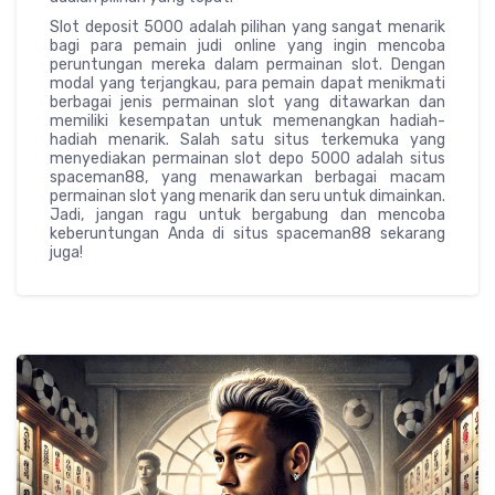
Slot deposit 5000 adalah pilihan yang sangat menarik
bagi para pemain judi online yang ingin mencoba
peruntungan mereka dalam permainan slot. Dengan
modal yang terjangkau, para pemain dapat menikmati
berbagai jenis permainan slot yang ditawarkan dan
memiliki kesempatan untuk memenangkan hadiah-
hadiah menarik. Salah satu situs terkemuka yang
menyediakan permainan slot depo 5000 adalah situs
spaceman88, yang menawarkan berbagai macam
permainan slot yang menarik dan seru untuk dimainkan.
Jadi, jangan ragu untuk bergabung dan mencoba
keberuntungan Anda di situs spaceman88 sekarang
juga!