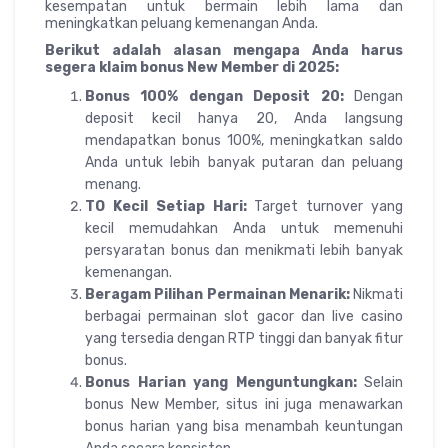
kesempatan untuk bermain lebih lama dan
meningkatkan peluang kemenangan Anda.
Berikut adalah alasan mengapa Anda harus
segera klaim bonus New Member di 2025:
Bonus 100% dengan Deposit 20:
Dengan
deposit kecil hanya 20, Anda langsung
mendapatkan bonus 100%, meningkatkan saldo
Anda untuk lebih banyak putaran dan peluang
menang.
TO Kecil Setiap Hari:
Target turnover yang
kecil memudahkan Anda untuk memenuhi
persyaratan bonus dan menikmati lebih banyak
kemenangan.
Beragam Pilihan Permainan Menarik:
Nikmati
berbagai permainan slot gacor dan live casino
yang tersedia dengan RTP tinggi dan banyak fitur
bonus.
Bonus Harian yang Menguntungkan:
Selain
bonus New Member, situs ini juga menawarkan
bonus harian yang bisa menambah keuntungan