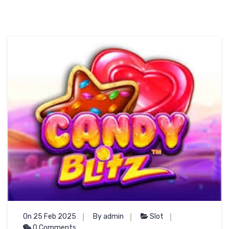
On 25 Feb 2025
By admin
Slot
0 Comments