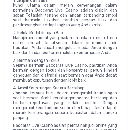
1. Disiplin dan Sabar
Kunci utama dalam meraih kemenangan dalam
permainan Baccarat Live Casino adalah disiplin dan
sabar. Tetaplah tenang dan jangan terpancing emosi
saat bermain. Lakukan taruhan dengan bijak dan
pertimbangkan setiap langkah yang Anda ambil.
2. Kelola Modal dengan Baik
Manajemen modal yang baik merupakan kunci utama
dalam meraih kesuksesan dalam permainan judi.
Pastikan Anda dapat mengelola modal Anda dengan
baik dan hindari bertaruh melebihi kemampuan Anda.
3. Bermain dengan Fokus
Selama bermain Baccarat Live Casino, pastikan Anda
bermain dengan fokus dan konsentrasi penuh. Hindari
gangguan dan distraksi saat bermain agar Anda dapat
membuat keputusan dengan lebih baik.
4. Ambil Keuntungan Secara Bertahap
Jangan terburu-buru dalam mengambil keuntungan
saat bermain. Ambil keuntungan secara bertahap dan
hindari keputusan yang terlalu berisiko. Dengan
mengambil keuntungan secara bertahap, Anda dapat
meraih kemenangan secara konsisten dalam jangka
panjang.
Baccarat Live Casino adalah permainan judi online yang