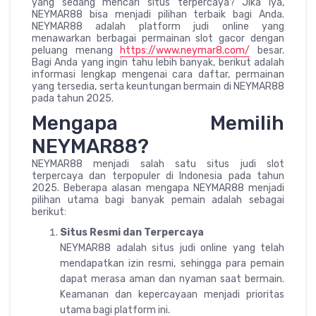
yang sedang mencari situs terpercaya? Jika iya,
NEYMAR88 bisa menjadi pilihan terbaik bagi Anda.
NEYMAR88 adalah platform judi online yang
menawarkan berbagai permainan slot gacor dengan
peluang menang
https://www.neymar8.com/
besar.
Bagi Anda yang ingin tahu lebih banyak, berikut adalah
informasi lengkap mengenai cara daftar, permainan
yang tersedia, serta keuntungan bermain di NEYMAR88
pada tahun 2025.
Mengapa Memilih
NEYMAR88?
NEYMAR88 menjadi salah satu situs judi slot
terpercaya dan terpopuler di Indonesia pada tahun
2025. Beberapa alasan mengapa NEYMAR88 menjadi
pilihan utama bagi banyak pemain adalah sebagai
berikut:
Situs Resmi dan Terpercaya
NEYMAR88 adalah situs judi online yang telah
mendapatkan izin resmi, sehingga para pemain
dapat merasa aman dan nyaman saat bermain.
Keamanan dan kepercayaan menjadi prioritas
utama bagi platform ini.