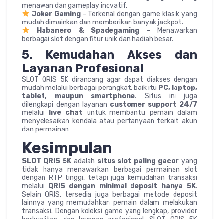
menawan dan gameplay inovatif.
Joker Gaming
– Terkenal dengan game klasik yang
mudah dimainkan dan memberikan banyak jackpot.
Habanero & Spadegaming
– Menawarkan
berbagai slot dengan fitur unik dan hadiah besar.
5. Kemudahan Akses dan
Layanan Profesional
SLOT QRIS 5K dirancang agar dapat diakses dengan
mudah melalui berbagai perangkat, baik itu
PC, laptop,
tablet, maupun smartphone
. Situs ini juga
dilengkapi dengan layanan
customer support 24/7
melalui
live chat
untuk membantu pemain dalam
menyelesaikan kendala atau pertanyaan terkait akun
dan permainan.
Kesimpulan
SLOT QRIS 5K
adalah
situs slot paling gacor
yang
tidak hanya menawarkan berbagai permainan slot
dengan RTP tinggi, tetapi juga kemudahan transaksi
melalui
QRIS dengan minimal deposit hanya 5K
.
Selain QRIS, tersedia juga berbagai metode deposit
lainnya yang memudahkan pemain dalam melakukan
transaksi. Dengan koleksi game yang lengkap, provider