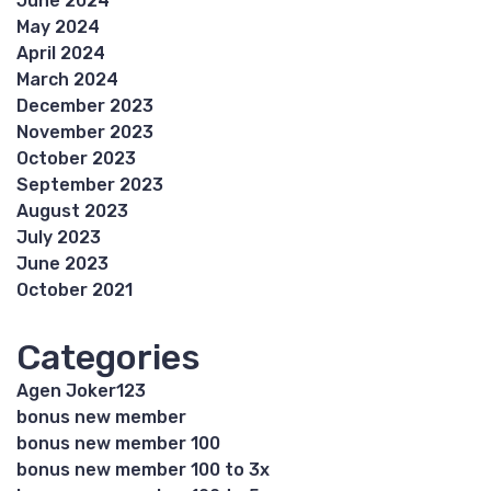
June 2024
May 2024
April 2024
March 2024
December 2023
November 2023
October 2023
September 2023
August 2023
July 2023
June 2023
October 2021
Categories
Agen Joker123
bonus new member
bonus new member 100
bonus new member 100 to 3x