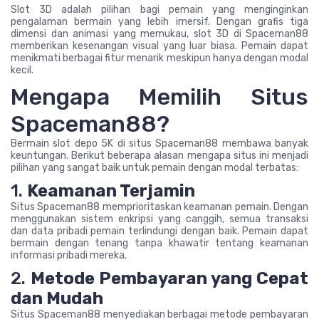
Slot 3D adalah pilihan bagi pemain yang menginginkan
pengalaman bermain yang lebih imersif. Dengan grafis tiga
dimensi dan animasi yang memukau, slot 3D di Spaceman88
memberikan kesenangan visual yang luar biasa. Pemain dapat
menikmati berbagai fitur menarik meskipun hanya dengan modal
kecil.
Mengapa Memilih Situs
Spaceman88?
Bermain slot depo 5K di situs Spaceman88 membawa banyak
keuntungan. Berikut beberapa alasan mengapa situs ini menjadi
pilihan yang sangat baik untuk pemain dengan modal terbatas:
1.
Keamanan Terjamin
Situs Spaceman88 memprioritaskan keamanan pemain. Dengan
menggunakan sistem enkripsi yang canggih, semua transaksi
dan data pribadi pemain terlindungi dengan baik. Pemain dapat
bermain dengan tenang tanpa khawatir tentang keamanan
informasi pribadi mereka.
2.
Metode Pembayaran yang Cepat
dan Mudah
Situs Spaceman88 menyediakan berbagai metode pembayaran