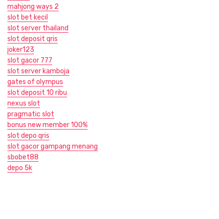
mahjong ways 2
slot bet kecil
slot server thailand
slot deposit qris
joker123
slot gacor 777
slot server kamboja
gates of olympus
slot deposit 10 ribu
nexus slot
pragmatic slot
bonus new member 100%
slot depo qris
slot gacor gampang menang
sbobet88
depo 5k