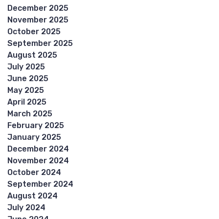
December 2025
November 2025
October 2025
September 2025
August 2025
July 2025
June 2025
May 2025
April 2025
March 2025
February 2025
January 2025
December 2024
November 2024
October 2024
September 2024
August 2024
July 2024