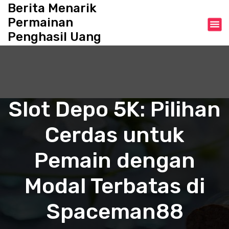
S
Berita Menarik
k
Permainan
i
Penghasil Uang
p
t
o
c
o
n
Slot Depo 5K: Pilihan
t
e
Cerdas untuk
n
t
Pemain dengan
Modal Terbatas di
Spaceman88