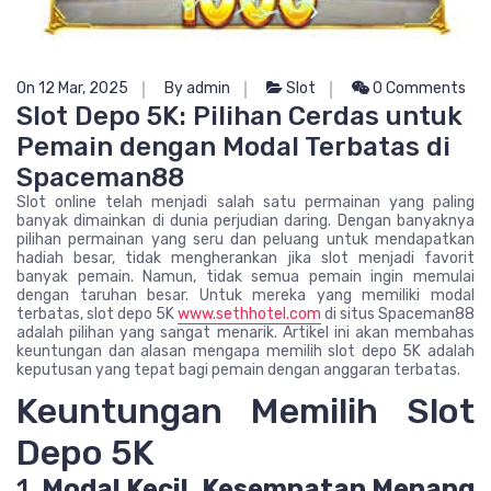
On 12 Mar, 2025
By admin
Slot
0 Comments
Slot Depo 5K: Pilihan Cerdas untuk
Pemain dengan Modal Terbatas di
Spaceman88
Slot online telah menjadi salah satu permainan yang paling
banyak dimainkan di dunia perjudian daring. Dengan banyaknya
pilihan permainan yang seru dan peluang untuk mendapatkan
hadiah besar, tidak mengherankan jika slot menjadi favorit
banyak pemain. Namun, tidak semua pemain ingin memulai
dengan taruhan besar. Untuk mereka yang memiliki modal
terbatas, slot depo 5K
www.sethhotel.com
di situs Spaceman88
adalah pilihan yang sangat menarik. Artikel ini akan membahas
keuntungan dan alasan mengapa memilih slot depo 5K adalah
keputusan yang tepat bagi pemain dengan anggaran terbatas.
Keuntungan Memilih Slot
Depo 5K
1.
Modal Kecil, Kesempatan Menang