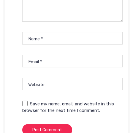
Name
*
Email
*
Website
Save my name, email, and website in this
browser for the next time I comment.