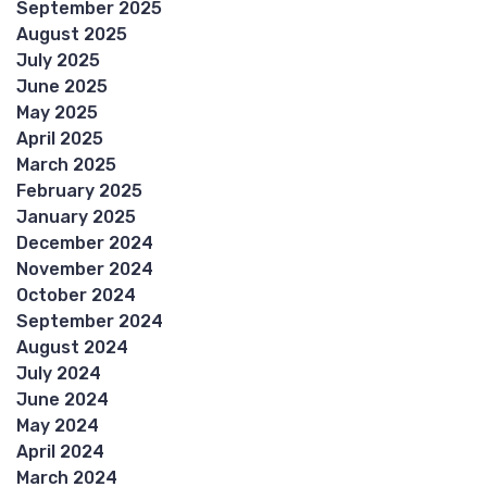
September 2025
August 2025
July 2025
June 2025
May 2025
April 2025
March 2025
February 2025
January 2025
December 2024
November 2024
October 2024
September 2024
August 2024
July 2024
June 2024
May 2024
April 2024
March 2024