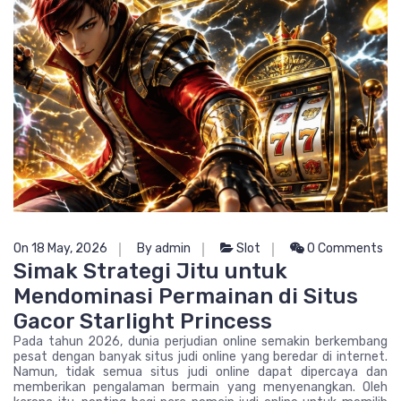
On 18 May, 2026
By admin
Slot
0 Comments
Simak Strategi Jitu untuk
Mendominasi Permainan di Situs
Gacor Starlight Princess
Pada tahun 2026, dunia perjudian online semakin berkembang
pesat dengan banyak situs judi online yang beredar di internet.
Namun, tidak semua situs judi online dapat dipercaya dan
memberikan pengalaman bermain yang menyenangkan. Oleh