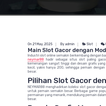
On 21 May, 2025
By admin
Slot
Main Slot Gacor dengan Mod
Industri slot online semakin berkembang dengan b
neymar88
hadir sebagai situs slot paling ga
kemenangan sangat tinggi dan desain grafis yang
kecil, yakni hanya 200, sehingga pemain deng
besar.
Pilihan Slot Gacor de
NEYMAR88 menghadirkan koleksi slot gacor dengan
untuk pemain semakin besar. Berbagai game popu
permainan yang menarik, mendukung pemain dalam
besar.