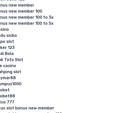
onus new member
nus new member 100
nus new member 100 to 3x
nus new member 100 to 5x
sino
du sicbo
po slot
ker 123
di Bola
nk Toto Slot
ve casino
hjong slot
eymar88
ympus1000
obet
bobet88
tus 777
tus slot bonus new member