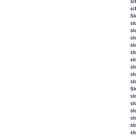
si
si
Sl
sl
sl
sl
sl
sl
sl
sl
sl
sl
Sl
sl
sl
sl
sl
sl
sl