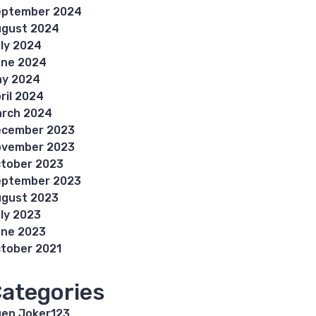
eptember 2024
gust 2024
ly 2024
ne 2024
y 2024
ril 2024
rch 2024
ecember 2023
ovember 2023
tober 2023
eptember 2023
gust 2023
ly 2023
ne 2023
tober 2021
ategories
en Joker123