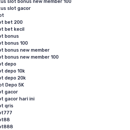
tus slot bonus new member 100
tus slot gacor
ot
ot bet 200
ot bet kecil
ot bonus
ot bonus 100
ot bonus new member
ot bonus new member 100
ot depo
ot depo 10k
ot depo 20k
ot Depo 5K
ot gacor
ot gacor hari ini
ot qris
ot777
ot88
ot888