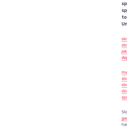
s
s
to
Un
sl
sl
jo
de
ma
slo
slo
slo
sp
Sl
ga
har