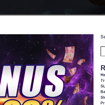
S
R
Me
Tr
SL
Ba
Sl
Pr