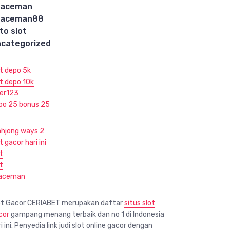
paceman
paceman88
to slot
categorized
ot depo 5k
ot depo 10k
ker123
po 25 bonus 25
hjong ways 2
t gacor hari ini
t
t
aceman
ot Gacor CERIABET merupakan daftar
situs slot
cor
gampang menang terbaik dan no 1 di Indonesia
i ini. Penyedia link judi slot online gacor dengan