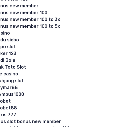
onus new member
nus new member 100
nus new member 100 to 3x
nus new member 100 to 5x
sino
du sicbo
po slot
ker 123
di Bola
nk Toto Slot
ve casino
hjong slot
eymar88
ympus1000
obet
bobet88
tus 777
tus slot bonus new member