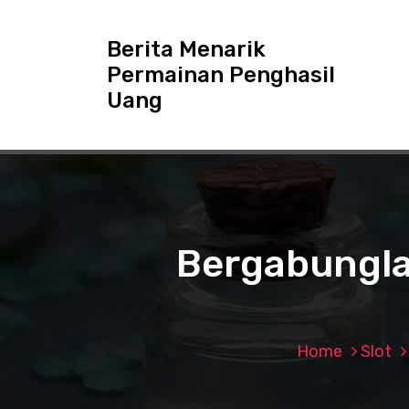
S
k
Berita Menarik
i
p
Permainan Penghasil
t
Uang
o
c
o
n
t
e
n
Bergabungla
t
Home
Slot