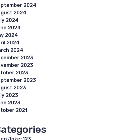
eptember 2024
gust 2024
ly 2024
ne 2024
y 2024
ril 2024
rch 2024
ecember 2023
ovember 2023
tober 2023
eptember 2023
gust 2023
ly 2023
ne 2023
tober 2021
ategories
en Joker123