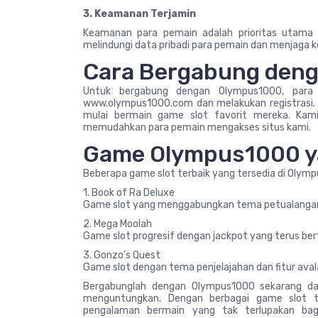
3. Keamanan Terjamin
Keamanan para pemain adalah prioritas utama 
melindungi data pribadi para pemain dan menjaga k
Cara Bergabung den
Untuk bergabung dengan Olympus1000, para 
www.olympus1000.com dan melakukan registrasi. 
mulai bermain game slot favorit mereka. Kami
memudahkan para pemain mengakses situs kami.
Game Olympus1000 y
Beberapa game slot terbaik yang tersedia di Olymp
1. Book of Ra Deluxe
Game slot yang menggabungkan tema petualanga
2. Mega Moolah
Game slot progresif dengan jackpot yang terus 
3. Gonzo’s Quest
Game slot dengan tema penjelajahan dan fitur aval
Bergabunglah dengan Olympus1000 sekarang da
menguntungkan. Dengan berbagai game slot te
pengalaman bermain yang tak terlupakan ba