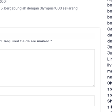
000!
b
025, bergabunglah dengan Olympus1000 sekarang!
bo
bo
bo
Ca
da
de
d.
Required fields are marked
*
Jo
Ju
Li
li
ma
n
Ol
sb
s
Si
si