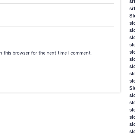
si
si
Sl
sl
sl
sl
sl
sl
n this browser for the next time I comment.
sl
sl
sl
sl
Sl
sl
sl
sl
sl
sl
sl