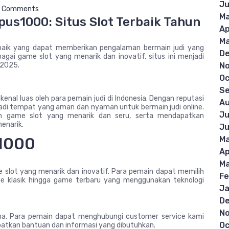
Ju
 Comments
Ma
s1000: Situs Slot Terbaik Tahun
Ap
Ma
rbaik yang dapat memberikan pengalaman bermain judi yang
D
i game slot yang menarik dan inovatif, situs ini menjadi
n 2025.
N
Oc
S
kenal luas oleh para pemain judi di Indonesia. Dengan reputasi
Au
njadi tempat yang aman dan nyaman untuk bermain judi online.
Ju
 game slot yang menarik dan seru, serta mendapatkan
enarik.
Ju
1000
Ma
Ap
Ma
lot yang menarik dan inovatif. Para pemain dapat memilih
Fe
me klasik hingga game terbaru yang menggunakan teknologi
Ja
D
N
rima. Para pemain dapat menghubungi customer service kami
Oc
apatkan bantuan dan informasi yang dibutuhkan.