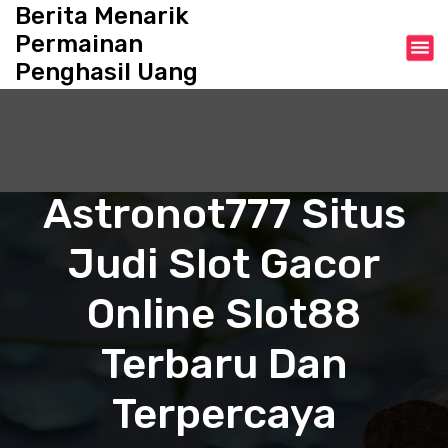
S
Berita Menarik
k
Permainan
i
Penghasil Uang
p
t
o
c
o
n
Astronot777 Situs
t
e
Judi Slot Gacor
n
t
Online Slot88
Terbaru Dan
Terpercaya