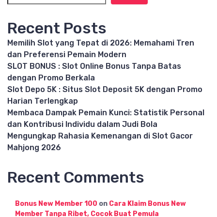
Recent Posts
Memilih Slot yang Tepat di 2026: Memahami Tren
dan Preferensi Pemain Modern
SLOT BONUS : Slot Online Bonus Tanpa Batas
dengan Promo Berkala
Slot Depo 5K : Situs Slot Deposit 5K dengan Promo
Harian Terlengkap
Membaca Dampak Pemain Kunci: Statistik Personal
dan Kontribusi Individu dalam Judi Bola
Mengungkap Rahasia Kemenangan di Slot Gacor
Mahjong 2026
Recent Comments
Bonus New Member 100
on
Cara Klaim Bonus New
Member Tanpa Ribet, Cocok Buat Pemula