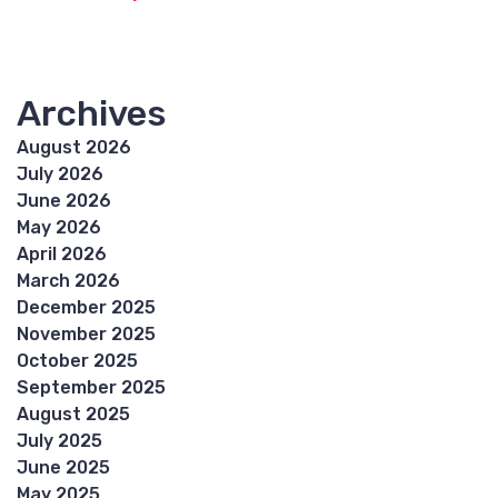
Archives
August 2026
July 2026
June 2026
May 2026
April 2026
March 2026
December 2025
November 2025
October 2025
September 2025
August 2025
July 2025
June 2025
May 2025