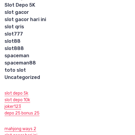
Slot Depo 5K
slot gacor
slot gacor hari ini
slot qris
slot777
slot88
slot888
spaceman
spaceman88
toto slot
Uncategorized
slot depo 5k
slot depo 10k
joker123
depo 25 bonus 25
mahjong ways 2