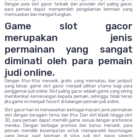
Dengan pola slot gacor terbaik dan provider slot paling gacor,
para pemain dapat memperoleh pengalaman bermain yang
memuaskan dan menguntungkan.
Game slot gacor
merupakan jenis
permainan yang sangat
diminati oleh para pemain
judi online.
Dengan fitur-fitur menarik, grafis yang memukau, dan jackpot
yang besar, game slot gacor menjadi pilihan utama bagi para
penggemar judi online. Slot paling gacor adalah game yang sering
memberikan kemenangan kepada pemain, sehingga tidak heran
jika game ini menjadi favorit di kalangan pemain judi online.
Slot gacor hari ini menawarkan berbagai macam jenis permainan
slot dengan beragam tema dan fitur. Dari slot klasik hingga slot
3D, para pemain dapat memilih game sesuai dengan preferensi
mereka. Dengan berbagai promosi dan bonus menarik, para
pemain memiliki kesempatan untuk memperoleh keuntungan
yang besar saat bermain di situs judi slot gacor seperti