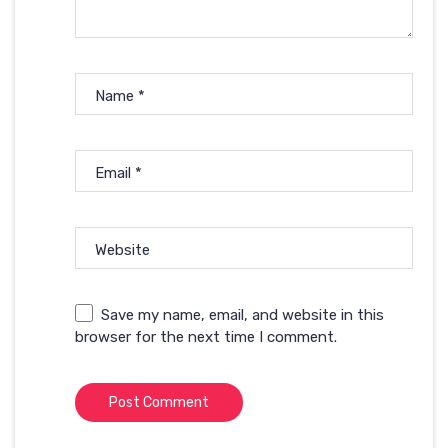
Name
*
Email
*
Website
Save my name, email, and website in this
browser for the next time I comment.