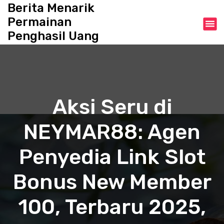
S
Berita Menarik
k
Permainan
i
Penghasil Uang
p
t
o
c
o
n
Aksi Seru di
t
e
NEYMAR88: Agen
n
t
Penyedia Link Slot
Bonus New Member
100, Terbaru 2025,