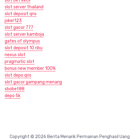
slot bet kecil
slot server thailand
slot deposit qris
joker123
slot gacor 777
slot server kamboja
gates of olympus
slot deposit 10 ribu
nexus slot
pragmatic slot
bonus new member 100%
slot depo qris
slot gacor gampang menang
sbobet88
depo 5k
Copyright © 2026 Berita Menarik Permainan Penghasil Uang