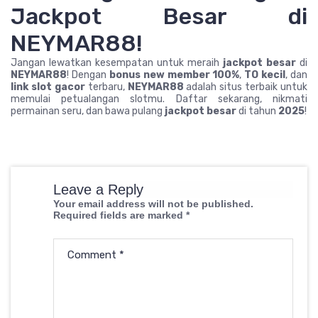
Jackpot Besar di
NEYMAR88!
Jangan lewatkan kesempatan untuk meraih
jackpot besar
di
NEYMAR88
! Dengan
bonus new member 100%
,
TO kecil
, dan
link slot gacor
terbaru,
NEYMAR88
adalah situs terbaik untuk
memulai petualangan slotmu. Daftar sekarang, nikmati
permainan seru, dan bawa pulang
jackpot besar
di tahun
2025
!
Leave a Reply
Your email address will not be published.
Required fields are marked
*
Comment
*