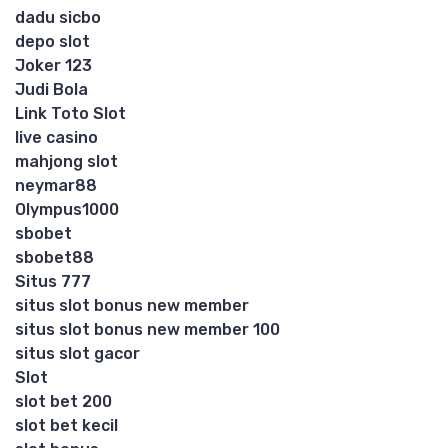
dadu sicbo
depo slot
Joker 123
Judi Bola
Link Toto Slot
live casino
mahjong slot
neymar88
Olympus1000
sbobet
sbobet88
Situs 777
situs slot bonus new member
situs slot bonus new member 100
situs slot gacor
Slot
slot bet 200
slot bet kecil