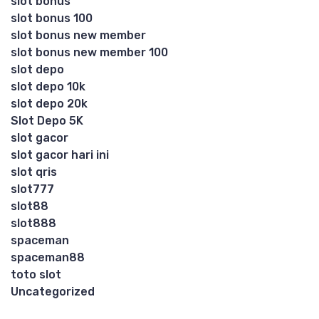
slot bonus
slot bonus 100
slot bonus new member
slot bonus new member 100
slot depo
slot depo 10k
slot depo 20k
Slot Depo 5K
slot gacor
slot gacor hari ini
slot qris
slot777
slot88
slot888
spaceman
spaceman88
toto slot
Uncategorized