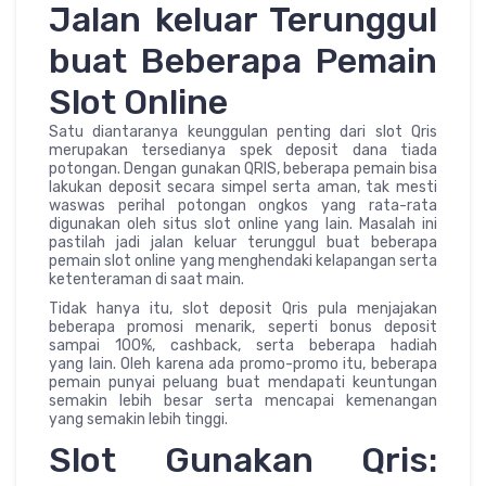
Jalan keluar Terunggul
buat Beberapa Pemain
Slot Online
Satu diantaranya keunggulan penting dari slot Qris
merupakan tersedianya spek deposit dana tiada
potongan. Dengan gunakan QRIS, beberapa pemain bisa
lakukan deposit secara simpel serta aman, tak mesti
waswas perihal potongan ongkos yang rata-rata
digunakan oleh situs slot online yang lain. Masalah ini
pastilah jadi jalan keluar terunggul buat beberapa
pemain slot online yang menghendaki kelapangan serta
ketenteraman di saat main.
Tidak hanya itu, slot deposit Qris pula menjajakan
beberapa promosi menarik, seperti bonus deposit
sampai 100%, cashback, serta beberapa hadiah
yang lain. Oleh karena ada promo-promo itu, beberapa
pemain punyai peluang buat mendapati keuntungan
semakin lebih besar serta mencapai kemenangan
yang semakin lebih tinggi.
Slot Gunakan Qris: