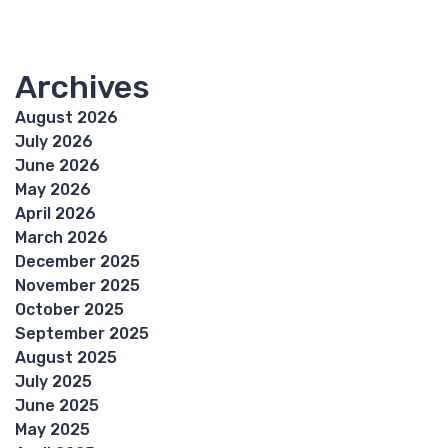
Archives
August 2026
July 2026
June 2026
May 2026
April 2026
March 2026
December 2025
November 2025
October 2025
September 2025
August 2025
July 2025
June 2025
May 2025