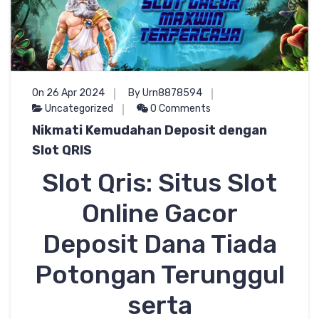
On 26 Apr 2024
By Urn8878594
Uncategorized
0 Comments
Nikmati Kemudahan Deposit dengan
Slot QRIS
Slot Qris: Situs Slot
Online Gacor
Deposit Dana Tiada
Potongan Terunggul
serta