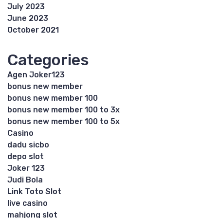
July 2023
June 2023
October 2021
Categories
Agen Joker123
bonus new member
bonus new member 100
bonus new member 100 to 3x
bonus new member 100 to 5x
Casino
dadu sicbo
depo slot
Joker 123
Judi Bola
Link Toto Slot
live casino
mahjong slot