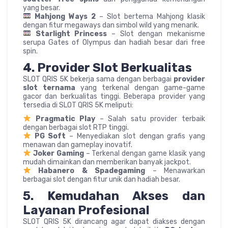
yang besar.
Mahjong Ways 2
– Slot bertema Mahjong klasik
dengan fitur megaways dan simbol wild yang menarik.
Starlight Princess
– Slot dengan mekanisme
serupa Gates of Olympus dan hadiah besar dari free
spin.
4. Provider Slot Berkualitas
SLOT QRIS 5K bekerja sama dengan berbagai
provider
slot ternama
yang terkenal dengan game-game
gacor dan berkualitas tinggi. Beberapa provider yang
tersedia di SLOT QRIS 5K meliputi:
Pragmatic Play
– Salah satu provider terbaik
dengan berbagai slot RTP tinggi.
PG Soft
– Menyediakan slot dengan grafis yang
menawan dan gameplay inovatif.
Joker Gaming
– Terkenal dengan game klasik yang
mudah dimainkan dan memberikan banyak jackpot.
Habanero & Spadegaming
– Menawarkan
berbagai slot dengan fitur unik dan hadiah besar.
5. Kemudahan Akses dan
Layanan Profesional
SLOT QRIS 5K dirancang agar dapat diakses dengan