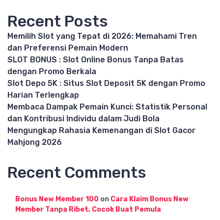
Recent Posts
Memilih Slot yang Tepat di 2026: Memahami Tren
dan Preferensi Pemain Modern
SLOT BONUS : Slot Online Bonus Tanpa Batas
dengan Promo Berkala
Slot Depo 5K : Situs Slot Deposit 5K dengan Promo
Harian Terlengkap
Membaca Dampak Pemain Kunci: Statistik Personal
dan Kontribusi Individu dalam Judi Bola
Mengungkap Rahasia Kemenangan di Slot Gacor
Mahjong 2026
Recent Comments
Bonus New Member 100
on
Cara Klaim Bonus New
Member Tanpa Ribet, Cocok Buat Pemula