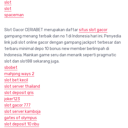
slot
slot
spaceman
Slot Gacor CERIABET merupakan daftar
situs slot gacor
gampang menang terbaik dan no 1 di Indonesia hari ini. Penyedia
link judi slot online gacor dengan gampang jackpot terbesar dan
terbaru minimal depo 10 bonus new member berlimpah di
Indonesia. Mainkan game seru dan menarik seperti pragmatic
slot dan slot88 sekarang juga.
sbobet
mahjong ways 2
slot bet kecil
slot server thailand
slot deposit qris
joker123
slot gacor 777
slot server kamboja
gates of olympus
slot deposit 10 ribu