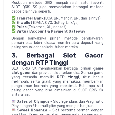
Meskipun metode QRIS menjadi salah satu favorit,
SLOT QRIS 5K juga menyediakan berbagai metode
deposit lainnya, seperti:
Transfer Bank
(BCA, BRI, Mandiri, BNI, dan lainnya)
E-wallet
(DANA, OVO, GoPay, LinkAja)
Pulsa
(Telkomsel, XL, Indosat)
Virtual Account & Payment Gateway
Dengan banyaknya pilihan metode pembayaran,
pemain bisa lebih leluasa memilih cara deposit yang
paling sesuai dengan kebutuhan mereka.
3. Berbagai Slot Gacor
dengan RTP Tinggi
SLOT QRIS 5K menghadirkan berbagai pilihan
game
slot gacor
dari provider slot terkemuka. Semua game
yang tersedia memiliki
RTP tinggi
, fitur bonus
melimpah, serta grafik yang memukau, memberikan
pengalaman bermain yang maksimal. Beberapa slot
paling gacor yang bisa dimainkan di SLOT QRIS 5K
antara lain:
Gates of Olympus
– Slot legendaris dari Pragmatic
Play dengan fitur multiplier yang menguntungkan.
Sweet Bonanza
– Slot bertema permen dengan
scatter free spins
dan pengganda kemenangan