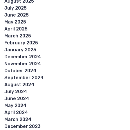
August 2025
July 2025
June 2025
May 2025
April 2025
March 2025
February 2025
January 2025
December 2024
November 2024
October 2024
September 2024
August 2024
July 2024
June 2024
May 2024
April 2024
March 2024
December 2023