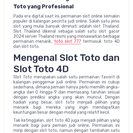
Toto yang Profesional
Pada era digital saat ini, permainan slot online semakin
populer di kalangan pecinta judi online. Salah satu jenis
slot yang mulai banyak diminati adalah slot Thailand.
Slot Thailand dikenal sebagai salah satu slot gacor
2024 server Thailand resmi yang menawarkan berbagai
permainan menarik,
toto slot 777
termasuk toto 4D
dan slot toto.
Mengenal Slot Toto dan
Slot Toto 4D
Slot Toto merupakan salah satu permainan favorit di
kalangan penggemar judi online. Permainan ini cukup
sederhana, dimana pemain hanya perlu memilih angka-
angka dari 0 hingga 9 dan memasang taruhan sesuai
dengan prediksi angka yang akan muncul. Dengan
hadiah yang besar, slot toto menjadi pilihan yang
menarik bagi mereka yang ingin mendapatkan
keuntungan besar dengan modal yang relatif kecil.
Tak ketinggalan, slot toto 4D juga menjadi pilihan yang
menarik bagi para pemain judi online. Permainan ini
mirip dengan slot toto, namun dengan tambahan satu