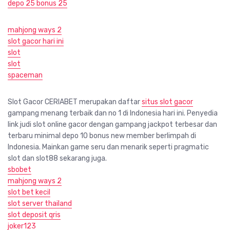
depo 25 bonus 25
mahjong ways 2
slot gacor hari ini
slot
slot
spaceman
Slot Gacor CERIABET merupakan daftar
situs slot gacor
gampang menang terbaik dan no 1 di Indonesia hari ini. Penyedia
link judi slot online gacor dengan gampang jackpot terbesar dan
terbaru minimal depo 10 bonus new member berlimpah di
Indonesia. Mainkan game seru dan menarik seperti pragmatic
slot dan slot88 sekarang juga.
sbobet
mahjong ways 2
slot bet kecil
slot server thailand
slot deposit qris
joker123