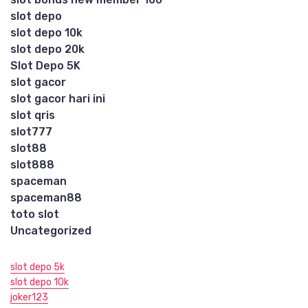
slot depo
slot depo 10k
slot depo 20k
Slot Depo 5K
slot gacor
slot gacor hari ini
slot qris
slot777
slot88
slot888
spaceman
spaceman88
toto slot
Uncategorized
slot depo 5k
slot depo 10k
joker123