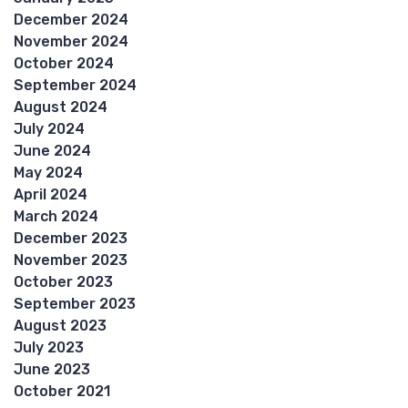
December 2024
November 2024
October 2024
September 2024
August 2024
July 2024
June 2024
May 2024
April 2024
March 2024
December 2023
November 2023
October 2023
September 2023
August 2023
July 2023
June 2023
October 2021