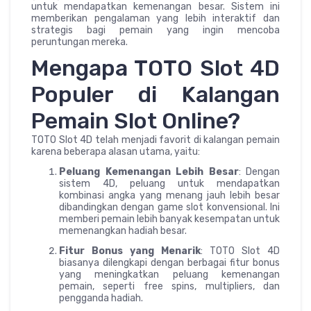
untuk mendapatkan kemenangan besar. Sistem ini
memberikan pengalaman yang lebih interaktif dan
strategis bagi pemain yang ingin mencoba
peruntungan mereka.
Mengapa TOTO Slot 4D
Populer di Kalangan
Pemain Slot Online?
TOTO Slot 4D telah menjadi favorit di kalangan pemain
karena beberapa alasan utama, yaitu:
Peluang Kemenangan Lebih Besar
: Dengan
sistem 4D, peluang untuk mendapatkan
kombinasi angka yang menang jauh lebih besar
dibandingkan dengan game slot konvensional. Ini
memberi pemain lebih banyak kesempatan untuk
memenangkan hadiah besar.
Fitur Bonus yang Menarik
: TOTO Slot 4D
biasanya dilengkapi dengan berbagai fitur bonus
yang meningkatkan peluang kemenangan
pemain, seperti free spins, multipliers, dan
pengganda hadiah.