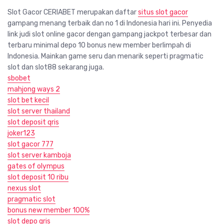
Slot Gacor CERIABET merupakan daftar
situs slot gacor
gampang menang terbaik dan no 1 di Indonesia hari ini. Penyedia
link judi slot online gacor dengan gampang jackpot terbesar dan
terbaru minimal depo 10 bonus new member berlimpah di
Indonesia. Mainkan game seru dan menarik seperti pragmatic
slot dan slot88 sekarang juga.
sbobet
mahjong ways 2
slot bet kecil
slot server thailand
slot deposit qris
joker123
slot gacor 777
slot server kamboja
gates of olympus
slot deposit 10 ribu
nexus slot
pragmatic slot
bonus new member 100%
slot depo qris