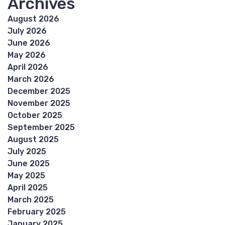
Archives
August 2026
July 2026
June 2026
May 2026
April 2026
March 2026
December 2025
November 2025
October 2025
September 2025
August 2025
July 2025
June 2025
May 2025
April 2025
March 2025
February 2025
January 2025