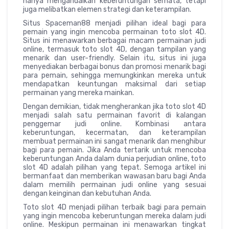
hanya mengandalkan keberuntungan semata, tetapi
juga melibatkan elemen strategi dan keterampilan.
Situs Spaceman88 menjadi pilihan ideal bagi para
pemain yang ingin mencoba permainan toto slot 4D.
Situs ini menawarkan berbagai macam permainan judi
online, termasuk toto slot 4D, dengan tampilan yang
menarik dan user-friendly. Selain itu, situs ini juga
menyediakan berbagai bonus dan promosi menarik bagi
para pemain, sehingga memungkinkan mereka untuk
mendapatkan keuntungan maksimal dari setiap
permainan yang mereka mainkan.
Dengan demikian, tidak mengherankan jika toto slot 4D
menjadi salah satu permainan favorit di kalangan
penggemar judi online. Kombinasi antara
keberuntungan, kecermatan, dan keterampilan
membuat permainan ini sangat menarik dan menghibur
bagi para pemain. Jika Anda tertarik untuk mencoba
keberuntungan Anda dalam dunia perjudian online, toto
slot 4D adalah pilihan yang tepat. Semoga artikel ini
bermanfaat dan memberikan wawasan baru bagi Anda
dalam memilih permainan judi online yang sesuai
dengan keinginan dan kebutuhan Anda.
Toto slot 4D menjadi pilihan terbaik bagi para pemain
yang ingin mencoba keberuntungan mereka dalam judi
online. Meskipun permainan ini menawarkan tingkat