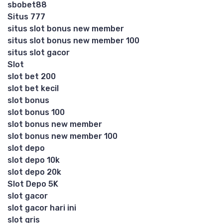
sbobet88
Situs 777
situs slot bonus new member
situs slot bonus new member 100
situs slot gacor
Slot
slot bet 200
slot bet kecil
slot bonus
slot bonus 100
slot bonus new member
slot bonus new member 100
slot depo
slot depo 10k
slot depo 20k
Slot Depo 5K
slot gacor
slot gacor hari ini
slot qris