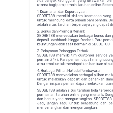
Ada banyak keunggulan yang ditawarkan oleh
utama bagi para pemain taruhan online. Bebera
1. Keamanan dan Kepercayaan
SBOBET88 memiliki sistem keamanan yang 
untuk melindungi data pribadi para pemain. D
adalah situs taruhan terpercaya yang dapat di
2. Bonus dan Promosi Menarik
SBOBET88 menyediakan berbagai bonus dan pr
deposit, cashback, hingga freebet. Para pem
keuntungan lebih saat bermain di SBOBET88.
3. Pelayanan Pelanggan Terbaik
SBOBET88 memiliki tim customer service ya
pemain 24/7. Para pemain dapat menghubungi 
atau email untuk mendapatkan bantuan atau in
4. Berbagai Pilihan Metode Pembayaran
SBOBET88 menyediakan berbagai pilihan met
untuk melakukan deposit dan penarikan dana, 
Dengan ini, para pemain dapat melakukan tra
SBOBET88 adalah situs taruhan bola terperca
permainan taruhan online yang menarik. Deng
dan bonus yang menguntungkan, SBOBET88 men
Jadi, jangan ragu untuk bergabung dan b
menyenangkan dan menguntungkan.