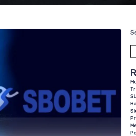
S
R
Me
Tr
SL
Ba
Sl
Pr
Me
Pe