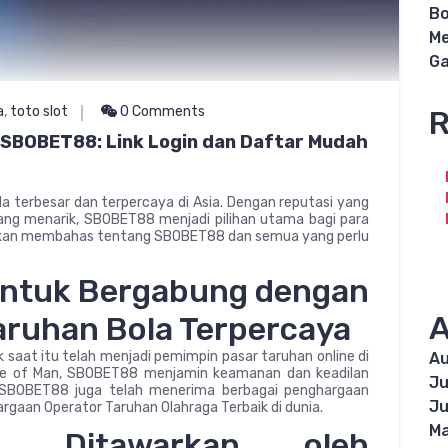
Bo
Me
Ga
a
,
toto slot
0 Comments
R
 SBOBET88: Link Login dan Daftar Mudah
a terbesar dan terpercaya di Asia. Dengan reputasi yang
yang menarik, SBOBET88 menjadi pilihan utama bagi para
ita akan membahas tentang SBOBET88 dan semua yang perlu
ntuk Bergabung dengan
A
ruhan Bola Terpercaya
 saat itu telah menjadi pemimpin pasar taruhan online di
Au
 Isle of Man, SBOBET88 menjamin keamanan dan keadilan
Ju
, SBOBET88 juga telah menerima berbagai penghargaan
Ju
argaan Operator Taruhan Olahraga Terbaik di dunia.
Ma
g Ditawarkan oleh