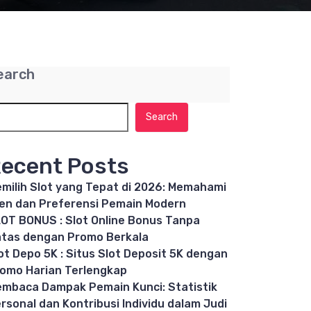
earch
Search
ecent Posts
milih Slot yang Tepat di 2026: Memahami
en dan Preferensi Pemain Modern
OT BONUS : Slot Online Bonus Tanpa
tas dengan Promo Berkala
ot Depo 5K : Situs Slot Deposit 5K dengan
omo Harian Terlengkap
mbaca Dampak Pemain Kunci: Statistik
rsonal dan Kontribusi Individu dalam Judi