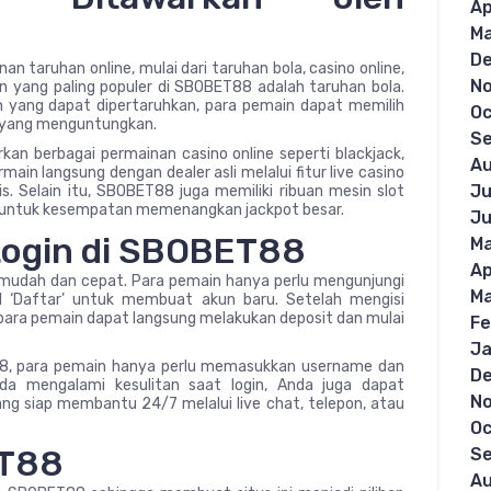
Ap
Ma
D
 taruhan online, mulai dari taruhan bola, casino online,
N
n yang paling populer di SBOBET88 adalah taruhan bola.
an yang dapat dipertaruhkan, para pemain dapat memilih
Oc
s yang menguntungkan.
S
an berbagai permainan casino online seperti blackjack,
Au
ain langsung dengan dealer asli melalui fitur live casino
Ju
s. Selain itu, SBOBET88 juga memiliki ribuan mesin slot
 untuk kesempatan memenangkan jackpot besar.
Ju
Login di SBOBET88
Ma
Ap
 mudah dan cepat. Para pemain hanya perlu mengunjungi
Ma
 ‘Daftar’ untuk membuat akun baru. Setelah mengisi
 para pemain dapat langsung melakukan deposit dan mulai
Fe
Ja
88, para pemain hanya perlu memasukkan username dan
D
da mengalami kesulitan saat login, Anda juga dapat
N
 siap membantu 24/7 melalui live chat, telepon, atau
Oc
ET88
S
Au