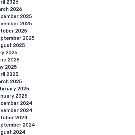
ril 2026
rch 2026
ecember 2025
ovember 2025
tober 2025
eptember 2025
gust 2025
ly 2025
ne 2025
y 2025
ril 2025
rch 2025
bruary 2025
nuary 2025
ecember 2024
ovember 2024
tober 2024
eptember 2024
gust 2024